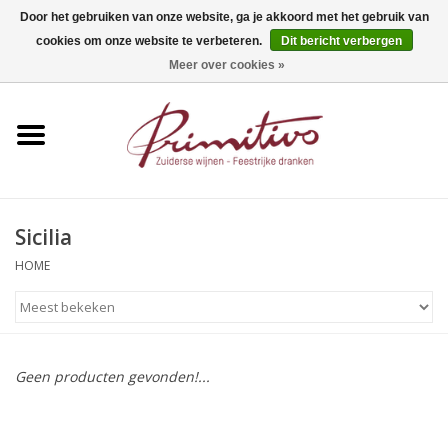
Door het gebruiken van onze website, ga je akkoord met het gebruik van
cookies om onze website te verbeteren.
Dit bericht verbergen
0 Artikelen - €0,00
Meer over cookies »
Home
Mousserend
Wijn
Sicilia
Apero
HOME
Alcoholvrij
Geen producten gevonden!...
Sterkedrank
Bier