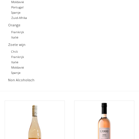
Moldavië
Portugal
Spanje
Zuid-Afrika
Orange
Frankrijk
Italië
Zoete wijn
Chili
Frankrijk
Italië
Moldavië
Spanje
Non Alcoholisch