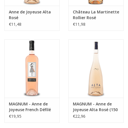
Anne de Joyeuse Alta
Château La Martinette
Rosé
Rollier Rosé
€11,48
€11,98
MAGNUM - Anne de
MAGNUM - Anne de
Joyeuse French Défilé
Joyeuse Alta Rosé (150
Rosé (150 cl)
cl)
€19,95
€22,96