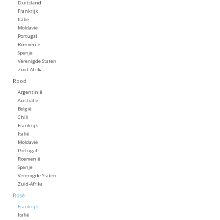
Duitsland
Frankrijk
Koffie
Italië
Moldavië
Portugal
Roemenië
Olijfolie
Spanje
Verenigde Staten
Zuid-Afrika
Geschenk
Rood
Argentinië
Australië
België
Chili
Frankrijk
Italië
Moldavië
Portugal
Roemenië
Spanje
Verenigde Staten
Zuid-Afrika
Rosé
Frankrijk
Italië