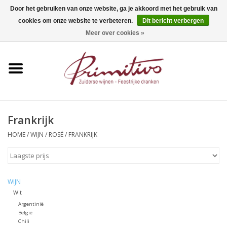
Door het gebruiken van onze website, ga je akkoord met het gebruik van
cookies om onze website te verbeteren.
Dit bericht verbergen
0 Artikelen - €0,00
Meer over cookies »
Home
Mousserend
Wijn
Frankrijk
Apero
HOME
/
WIJN
/
ROSÉ
/
FRANKRIJK
Alcoholvrij
WIJN
Sterkedrank
Wit
Argentinië
België
Bier
Chili