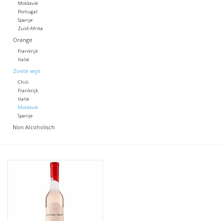
Moldavië
Portugal
Spanje
Zuid-Afrika
Orange
Frankrijk
Italië
Zoete wijn
Chili
Frankrijk
Italië
Moldavië
Spanje
Non Alcoholisch