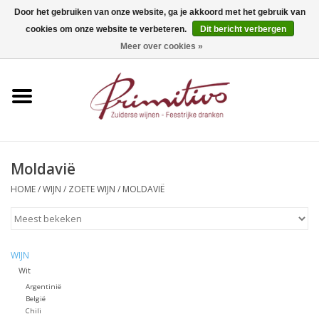
Door het gebruiken van onze website, ga je akkoord met het gebruik van
cookies om onze website te verbeteren.
Dit bericht verbergen
0 Artikelen - €0,00
Meer over cookies »
Home
Mousserend
Wijn
Moldavië
Apero
HOME
/
WIJN
/
ZOETE WIJN
/
MOLDAVIË
Alcoholvrij
WIJN
Sterkedrank
Wit
Argentinië
België
Bier
Chili