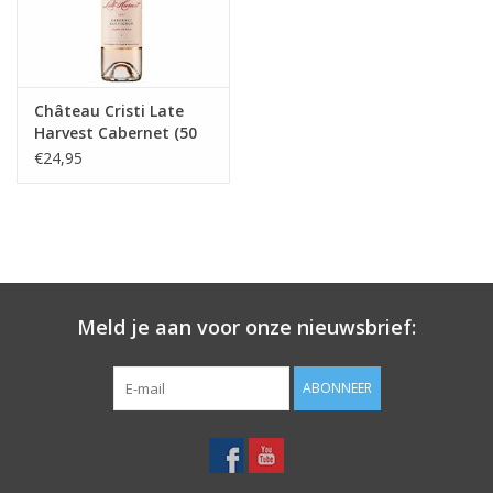
Château Cristi Late
Harvest Cabernet (50
cl)
€24,95
Meld je aan voor onze nieuwsbrief:
ABONNEER