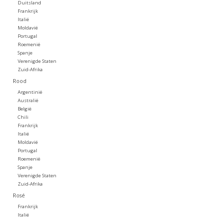
Duitsland
Frankrijk
Koffie
Italië
Moldavië
Portugal
Roemenië
Olijfolie
Spanje
Verenigde Staten
Zuid-Afrika
Geschenk
Rood
Argentinië
Australië
België
Chili
Frankrijk
Italië
Moldavië
Portugal
Roemenië
Spanje
Verenigde Staten
Zuid-Afrika
Rosé
Frankrijk
Italië