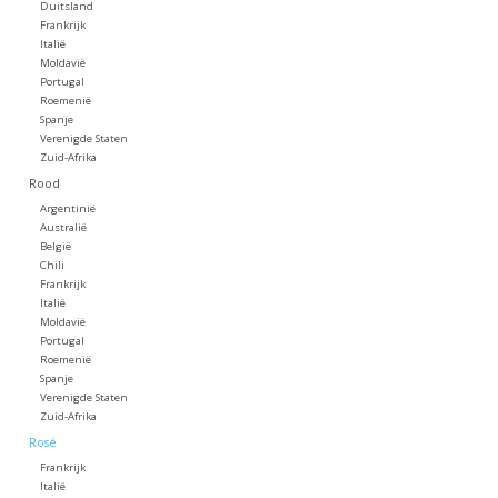
Duitsland
Frankrijk
Koffie
Italië
Moldavië
Portugal
Roemenië
Olijfolie
Spanje
Verenigde Staten
Zuid-Afrika
Geschenk
Rood
Argentinië
Australië
België
Chili
Frankrijk
Italië
Moldavië
Portugal
Roemenië
Spanje
Verenigde Staten
Zuid-Afrika
Rosé
Frankrijk
Italië