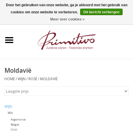
Door het gebruiken van onze website, ga je akkoord met het gebruik van
cookies om onze website te verbeteren.
Dit bericht verbergen
0 Artikelen - €0,00
Meer over cookies »
Home
Mousserend
Wijn
Moldavië
Apero
HOME
/
WIJN
/
ROSÉ
/
MOLDAVIË
Alcoholvrij
WIJN
Sterkedrank
Wit
Argentinië
België
Bier
Chili