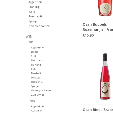
Argentinië
Frankrijk
Italië
Roemenië
Spanje
Osan Bubbels
Non alcoholisch
Rozemarijn - Fr
BIO - 75 cl
€16,90
WIJN
Wit
Argentinië
Osan Biet - Braam BI
België
Chili
TOEVOEGEN AAN WI
Duitsland
Frankrijk
Italië
Moldavië
Portugal
Roemenië
Spanje
Verenigde Staten
Zuid-Afrika
Rood
Argentinië
Osan Biet - Braa
Australië