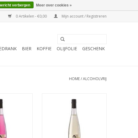
bericht verbergen
Meer over cookies »
0 Artikelen - €0,00
Mijn account / Registreren
EDRANK
BIER
KOFFIE
OLIJFOLIE
GESCHENK
HOME
/
ALCOHOLVRIJ
ilicum BIO - 75 cl
Osan Verbena - Kurkuma BIO - 75
cl
N WINKELWAGEN
TOEVOEGEN AAN WINKELWAGEN