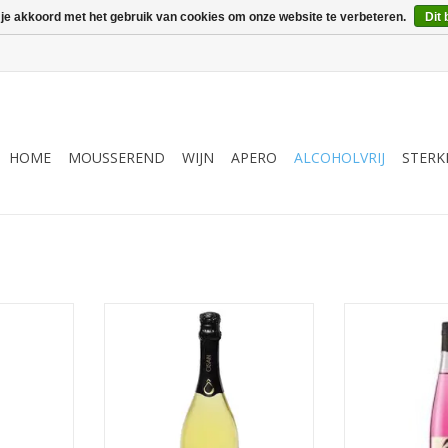
 je akkoord met het gebruik van cookies om onze website te verbeteren.
Dit 
HOME
MOUSSEREND
WIJN
APERO
ALCOHOLVRIJ
STERK
marijn -
Osan Bubbels Tagetes - Mirabel
Osan Shiso - Bas
75 cl
BIO - 75 cl
TOEVOEGEN AA
NKELWAGEN
TOEVOEGEN AAN WINKELWAGEN