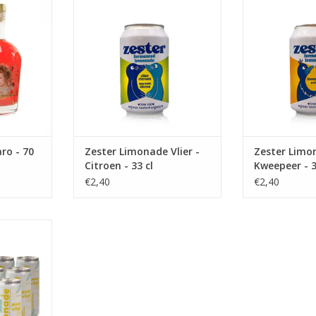
33 cl
NKELWAGEN
TOEVOEGEN AAN WINKELWAGEN
TOEVOEGEN AA
ro - 70
Zester Limonade Vlier -
Zester Limo
Citroen - 33 cl
Kweepeer - 3
€2,40
€2,40
3 cl
NKELWAGEN