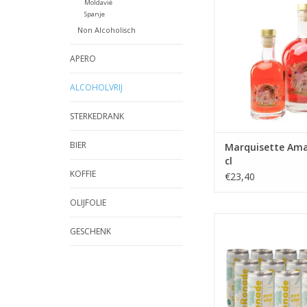
Moldavië
TOEVOEGEN AAN WI
Spanje
Non Alcoholisch
APERO
ALCOHOLVRIJ
STERKEDRANK
BIER
Marquisette Ama
cl
KOFFIE
€23,40
OLIJFOLIE
Vlieronade - 3
GESCHENK
TOEVOEGEN AAN WI