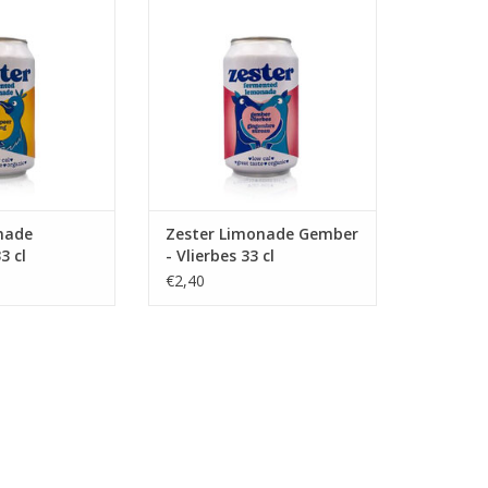
cl
Vlierbes 33 cl
N WINKELWAGEN
TOEVOEGEN AAN WINKELWAGEN
nade
Zester Limonade Gember
3 cl
- Vlierbes 33 cl
€2,40