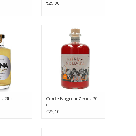
€29,90
er - 20 cl
Conte Nogroni Zero - 70 cl
N WINKELWAGEN
TOEVOEGEN AAN WINKELWAGEN
- 20 cl
Conte Nogroni Zero - 70
cl
€25,10
e Kweepeer - 33
Zester Limonade Gember -