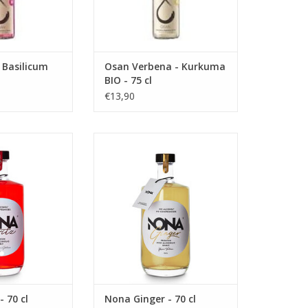
 Basilicum
Osan Verbena - Kurkuma
BIO - 75 cl
€13,90
tz - 70 cl
Nona Ginger - 70 cl
N WINKELWAGEN
TOEVOEGEN AAN WINKELWAGEN
- 70 cl
Nona Ginger - 70 cl