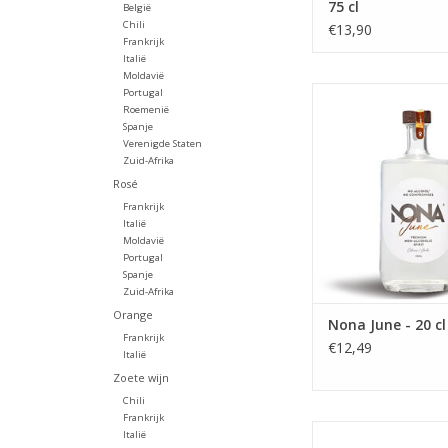
75 cl
België
Chili
€13,90
Frankrijk
Italië
Moldavië
Nona June - 20
Portugal
Roemenië
TOEVOEGEN AAN WI
Spanje
Verenigde Staten
Zuid-Afrika
Rosé
Frankrijk
Italië
Moldavië
Portugal
Spanje
Zuid-Afrika
Orange
Nona June - 20 cl
Frankrijk
€12,49
Italië
Zoete wijn
Chili
Frankrijk
Marquisette Amaro
Italië