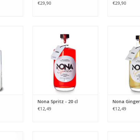
€29,90
€29,90
 cl
Nona Spritz - 20 cl
Nona Ging
NKELWAGEN
TOEVOEGEN AAN WINKELWAGEN
TOEVOEGEN AA
Nona Spritz - 20 cl
Nona Ginger 
€12,49
€12,49
 - 70 cl
Zester Limonade Vlier - Citroen -
Zester Limonad