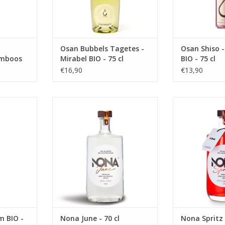
Osan Bubbels Tagetes -
Osan Shiso -
amboos
Mirabel BIO - 75 cl
BIO - 75 cl
€16,90
€13,90
O - 75 cl
Nona June - 70 cl
Nona Spri
NKELWAGEN
TOEVOEGEN AAN WINKELWAGEN
TOEVOEGEN AA
m BIO -
Nona June - 70 cl
Nona Spritz 