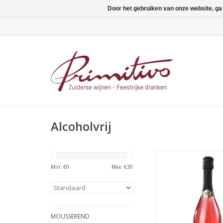
Door het gebruiken van onze website, ga
Alcoholvrij
Osan Bubbels Roze
Framboos BIO - 
Min: €
0
Max: €
30
TOEVOEGEN AAN WI
MOUSSEREND