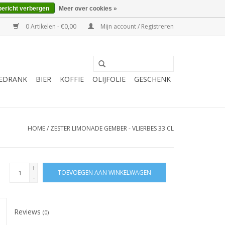
bericht verbergen
Meer over cookies »
0 Artikelen - €0,00
Mijn account / Registreren
EDRANK
BIER
KOFFIE
OLIJFOLIE
GESCHENK
HOME
/
ZESTER LIMONADE GEMBER - VLIERBES 33 CL
+
TOEVOEGEN AAN WINKELWAGEN
-
Reviews
(0)