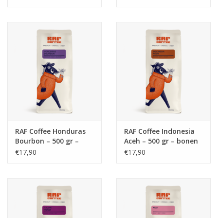
RAF Coffee Honduras
RAF Coffee Indonesia
Bourbon – 500 gr –
Aceh – 500 gr – bonen
bonen (bio)
(bio)
€17,90
€17,90