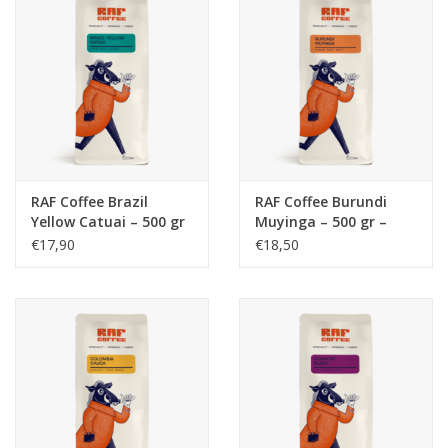
Koffie
Olijfolie
Geschenk
RAF Coffee Brazil
RAF Coffee Burundi
Yellow Catuai – 500 gr
Muyinga – 500 gr –
– bonen (bio)
bonen (bio)
€17,90
€18,50