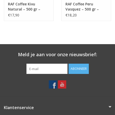
RAF Coffee Kivu
RAF Coffee Peru
Natural – 500 gr –
Vasquez – 500 gr –
bonen (bio)
bonen (bio)
€17,90
€18,20
Meld je aan voor onze nieuwsbrief:
ABONNEER
Klantenservice