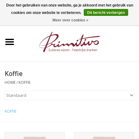
Door het gebruiken van onze website, ga je akkoord met het gebruik van
cookies om onze website te verbeteren.
Dit bericht verbergen
0 Artikelen - €0,00
Meer over cookies »
Home
Mousserend
Wijn
Koffie
Apero
HOME
/
KOFFIE
Alcoholvrij
KOFFIE
Sterkedrank
Bier