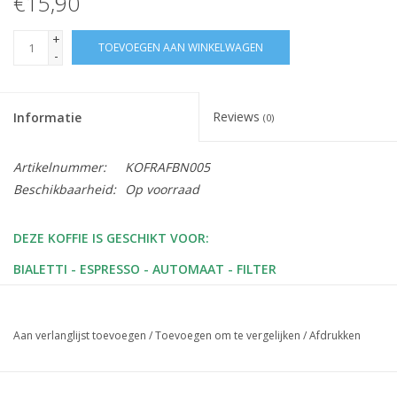
€15,90
+
TOEVOEGEN AAN WINKELWAGEN
-
Reviews
Informatie
(0)
Artikelnummer:
KOFRAFBN005
Beschikbaarheid:
Op voorraad
DEZE KOFFIE IS GESCHIKT VOOR:
BIALETTI - ESPRESSO - AUTOMAAT - FILTER
Origine: Indonesia, Aceh | Mexico, Chiapas | Oeganda,
Bushenyi | Peru, Cajamarca | DR Congo, Lake Kivu
Aan verlanglijst toevoegen
/
Toevoegen om te vergelijken
/
Afdrukken
Variëteit: Indonesia - catimor, tim tim, bourbon | Mexico -
catimor, caturra, red catuai, typica | Oeganda - robusta |