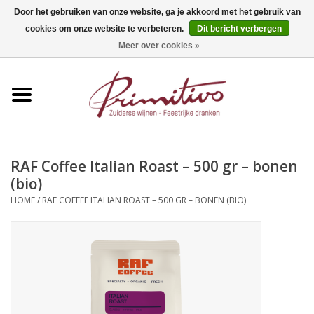
Door het gebruiken van onze website, ga je akkoord met het gebruik van
cookies om onze website te verbeteren.
Dit bericht verbergen
0 Artikelen - €0,00
Meer over cookies »
Home
Mousserend
Wijn
RAF Coffee Italian Roast – 500 gr – bonen
(bio)
Apero
HOME
/
RAF COFFEE ITALIAN ROAST – 500 GR – BONEN (BIO)
Alcoholvrij
Sterkedrank
Bier