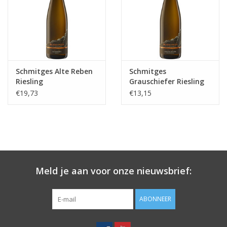
Koffie
Olijfolie
Schmitges Alte Reben
Schmitges
Geschenk
Riesling
Grauschiefer Riesling
Trocken
€19,73
€13,15
Meld je aan voor onze nieuwsbrief:
ABONNEER