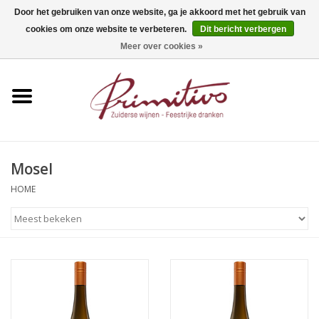
Door het gebruiken van onze website, ga je akkoord met het gebruik van
cookies om onze website te verbeteren.
Dit bericht verbergen
0 Artikelen - €0,00
Meer over cookies »
Home
Mousserend
Wijn
Mosel
Apero
HOME
Alcoholvrij
Sterkedrank
Bier