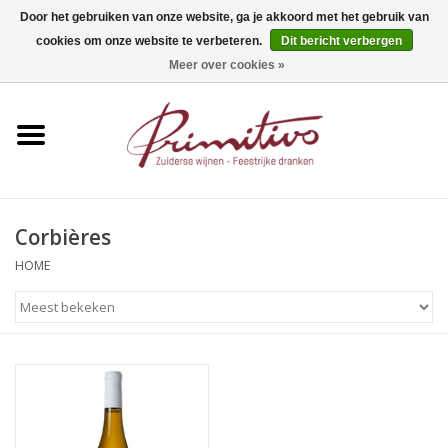
Door het gebruiken van onze website, ga je akkoord met het gebruik van
cookies om onze website te verbeteren.
Dit bericht verbergen
0 Artikelen - €0,00
Meer over cookies »
Home
Mousserend
Wijn
Corbières
Apero
HOME
Alcoholvrij
Sterkedrank
Bier