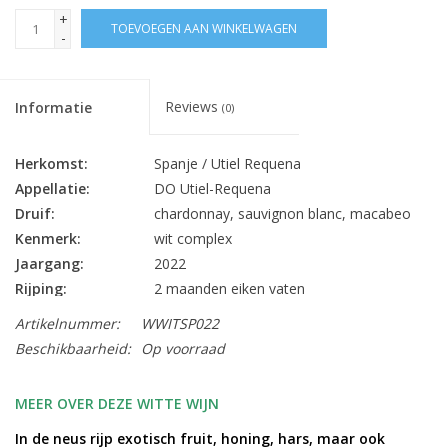
+
TOEVOEGEN AAN WINKELWAGEN
-
Reviews
Informatie
(0)
Herkomst:
Spanje / Utiel Requena
Appellatie:
DO Utiel-Requena
Druif:
chardonnay, sauvignon blanc, macabeo
Kenmerk:
wit complex
Jaargang:
2022
Rijping:
2 maanden eiken vaten
Alc. % Vol.:
12.5
Artikelnummer:
WWITSP022
Inhoud:
75 cl
Beschikbaarheid:
Op voorraad
Sluiting:
kurk
Bewaarpotentieel:
5 - 7 jaar
MEER OVER DEZE WITTE WIJN
pasta’s, risotto, zachte schimmelkazen,
Lekker bij:
In de neus rijp exotisch fruit, honing, hars, maar ook
geitenkaas, warme visbereidingen