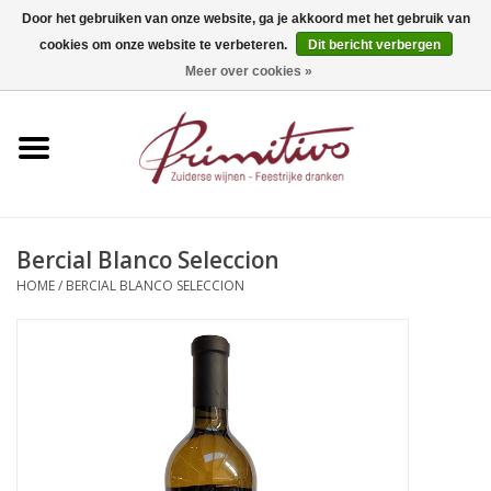
Door het gebruiken van onze website, ga je akkoord met het gebruik van
cookies om onze website te verbeteren.
Dit bericht verbergen
0 Artikelen - €0,00
Meer over cookies »
Home
Mousserend
Wijn
Bercial Blanco Seleccion
HOME
/
BERCIAL BLANCO SELECCION
Apero
Alcoholvrij
Sterkedrank
Bier