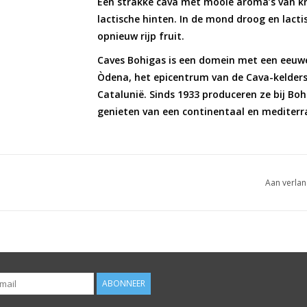
Een strakke cava met mooie aroma’s van krui
lactische hinten. In de mond droog en lac
opnieuw rijp fruit.
Caves Bohigas is een domein met een eeuwe
Òdena, het epicentrum van de Cava-kelders, 
Catalunië. Sinds 1933 produceren ze bij Bo
genieten van een continentaal en mediterr
Aan verlan
ABONNEER