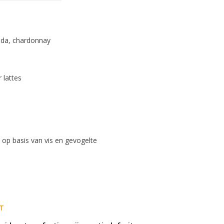
ada, chardonnay
lattes
n op basis van vis en gevogelte
T