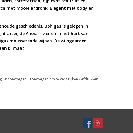
den, torrefaction, rijp exotisch fruit en
tisch met mooie afdronk. Elegant met body en
noude geschiedenis. Bohigas is gelegen in
dichtbij de Anoia-rivier en in het hart van
higas mousserende wijnen. De wijngaarden
aan klimaat.
glijst toevoegen
/
Toevoegen om te vergelijken
/
Afdrukken