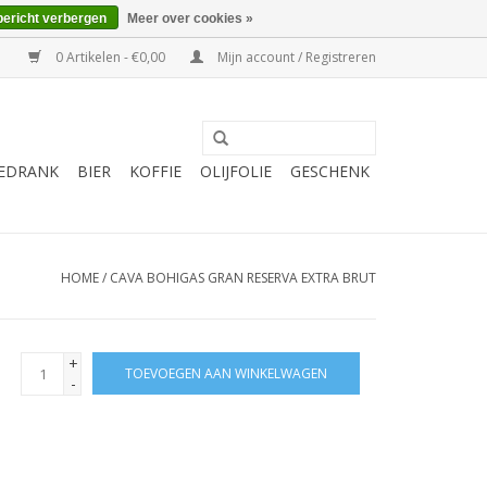
bericht verbergen
Meer over cookies »
0 Artikelen - €0,00
Mijn account / Registreren
EDRANK
BIER
KOFFIE
OLIJFOLIE
GESCHENK
HOME
/
CAVA BOHIGAS GRAN RESERVA EXTRA BRUT
+
TOEVOEGEN AAN WINKELWAGEN
-