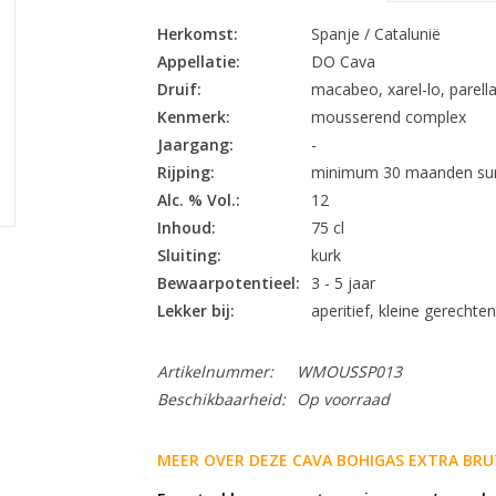
Herkomst:
Spanje / Catalunië
Appellatie:
DO Cava
Druif:
macabeo, xarel-lo, parell
Kenmerk:
mousserend complex
Jaargang:
-
Rijping:
minimum 30 maanden sur 
Alc. % Vol.:
12
Inhoud:
75 cl
Sluiting:
kurk
Bewaarpotentieel:
3 - 5 jaar
Lekker bij:
aperitief, kleine gerechte
Artikelnummer:
WMOUSSP013
Beschikbaarheid:
Op voorraad
MEER OVER DEZE CAVA BOHIGAS EXTRA BRU