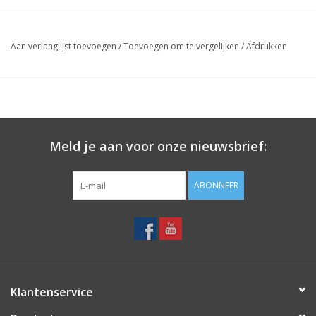
aardse toetsen. In de mond vrij aanwezige tannines maar
niet te groen, volle structuur en lange afdronk.
Aan verlanglijst toevoegen
/
Toevoegen om te vergelijken
/
Afdrukken
Clos d’un Jour is een atypisch Cahors wijndomein. De
eigenaars kochten in 2000 een deels vervallen domein,
maar wel met top wijnstokken van meer dan 30 jaar oud.
De keuze voor de malbec-druif was snel gemaakt, net
zoals die voor de specifieke rijping in terracotta kruiken en
voor biodynamische wijnbouw. De kruiken geven geen extra
Meld je aan voor onze nieuwsbrief:
aroma’s af aan de wijn, maar laten hem toch mooi
evolueren.
ABONNEER
Klantenservice