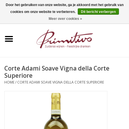
Door het gebruiken van onze website, ga je akkoord met het gebruik van
cookies om onze website te verbeteren.
Dit bericht verbergen
0 Artikelen - €0,00
Meer over cookies »
Home
Mousserend
Wijn
Corte Adami Soave Vigna della Corte
Superiore
Apero
HOME
/
CORTE ADAMI SOAVE VIGNA DELLA CORTE SUPERIORE
Alcoholvrij
Sterkedrank
Bier