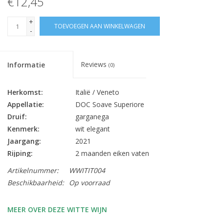
€12,45
+
TOEVOEGEN AAN WINKELWAGEN
-
Reviews
Informatie
(0)
Herkomst:
Italië / Veneto
Appellatie:
DOC Soave Superiore
Druif:
garganega
Kenmerk:
wit elegant
Jaargang:
2021
Rijping:
2 maanden eiken vaten
Alc. % Vol.:
13.5
Artikelnummer:
WWITIT004
Inhoud:
75 cl
Beschikbaarheid:
Op voorraad
Sluiting:
kurk
Bewaarpotentieel:
6 jaar
MEER OVER DEZE WITTE WIJN
stoofpotjes, kruidige gerechten,