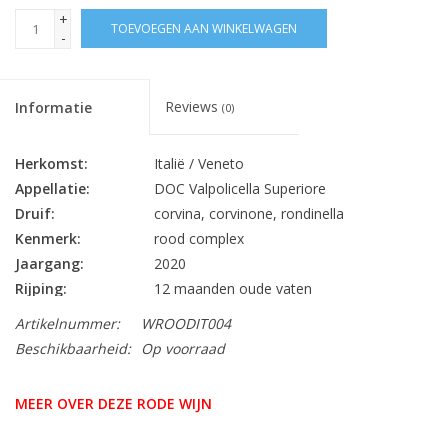
+
TOEVOEGEN AAN WINKELWAGEN
-
Reviews
Informatie
(0)
Herkomst:
Italië / Veneto
Appellatie:
DOC Valpolicella Superiore
Druif:
corvina, corvinone, rondinella
Kenmerk:
rood complex
Jaargang:
2020
Rijping:
12 maanden oude vaten
Alc. % Vol.:
13.5
Artikelnummer:
WROODIT004
Inhoud:
75 cl
Beschikbaarheid:
Op voorraad
Sluiting:
kurk
Bewaarpotentieel:
6 jaar
MEER OVER DEZE RODE WIJN
BBQ, exotisch vlees, gevogelte, haarwild,
Lekker bij:
kazen, pasta, rund, vederwild