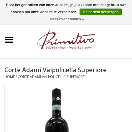
Door het gebruiken van onze website, ga je akkoord met het gebruik van
cookies om onze website te verbeteren.
Dit bericht verbergen
0 Artikelen - €0,00
Meer over cookies »
Home
Mousserend
Wijn
Corte Adami Valpolicella Superiore
HOME
/
CORTE ADAMI VALPOLICELLA SUPERIORE
Apero
Alcoholvrij
Sterkedrank
Bier