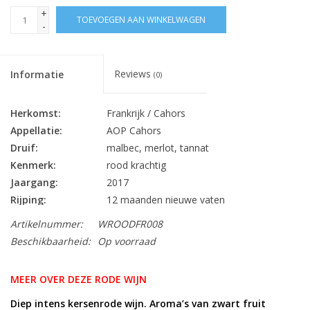
+
TOEVOEGEN AAN WINKELWAGEN
-
Reviews
Informatie
(0)
Herkomst:
Frankrijk / Cahors
Appellatie:
AOP Cahors
Druif:
malbec, merlot, tannat
Kenmerk:
rood krachtig
Jaargang:
2017
Rijping:
12 maanden nieuwe vaten
Alc. % Vol.:
13.5
Artikelnummer:
WROODFR008
Inhoud:
75 cl
Beschikbaarheid:
Op voorraad
Sluiting:
kurk
Bewaarpotentieel:
10 jaar +
MEER OVER DEZE RODE WIJN
exotisch vlees, haarwild, lamsvlees, rund-
Lekker bij:
Diep intens kersenrode wijn. Aroma’s van zwart fruit
en varkensvlees