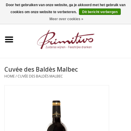
Door het gebruiken van onze website, ga je akkoord met het gebruik van
cookies om onze website te verbeteren.
Dit bericht verbergen
0 Artikelen - €0,00
Meer over cookies »
Home
Mousserend
Wijn
Cuvée des Baldès Malbec
HOME
/
CUVÉE DES BALDÈS MALBEC
Apero
Alcoholvrij
Sterkedrank
Bier