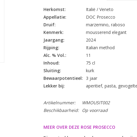
Herkomst:
Italië / Veneto
Appellatie:
DOC Prosecco
Druif:
marzemino, raboso
Kenmerk:
mousserend elegant
Jaargang:
2024
Rijping:
Italian method
Alc. % Vol.:
11
Inhoud:
75 cl
Sluiting:
kurk
Bewaarpotentieel:
3 jaar
Lekker bij:
aperitief, pasta, gevogel
Artikelnummer:
WMOUSIT002
Beschikbaarheid:
Op voorraad
MEER OVER DEZE ROSE PROSECCO