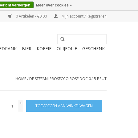
bericht verbergen
Meer over cookies »
0 Artikelen - €0,00
Mijn account / Registreren
EDRANK
BIER
KOFFIE
OLIJFOLIE
GESCHENK
HOME
/
DE STEFANI PROSECCO ROSÉ DOC 0.15 BRUT
+
TOEVOEGEN AAN WINKELWAGEN
-