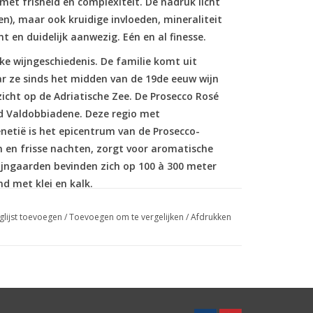
met frisheid en complexiteit. De nadruk licht
en), maar ook kruidige invloeden, mineraliteit
nt en duidelijk aanwezig. Eén en al finesse.
ke wijngeschiedenis. De familie komt uit
ar ze sinds het midden van de 19de eeuw wijn
cht op de Adriatische Zee. De Prosecco Rosé
ond Valdobbiadene. Deze regio met
netië is het epicentrum van de Prosecco-
en frisse nachten, zorgt voor aromatische
wijngaarden bevinden zich op 100 à 300 meter
d met klei en kalk.
glijst toevoegen
/
Toevoegen om te vergelijken
/
Afdrukken