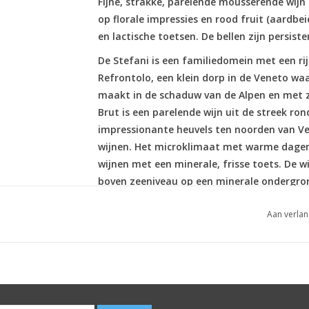
Fijne, strakke, parelende mousserende wijn 
op florale impressies en rood fruit (aardbei
en lactische toetsen. De bellen zijn persiste
De Stefani is een familiedomein met een rij
Refrontolo, een klein dorp in de Veneto wa
maakt in de schaduw van de Alpen en met zi
Brut is een parelende wijn uit de streek r
impressionante heuvels ten noorden van Ve
wijnen. Het microklimaat met warme dagen 
wijnen met een minerale, frisse toets. De 
boven zeeniveau op een minerale ondergron
Aan verlan