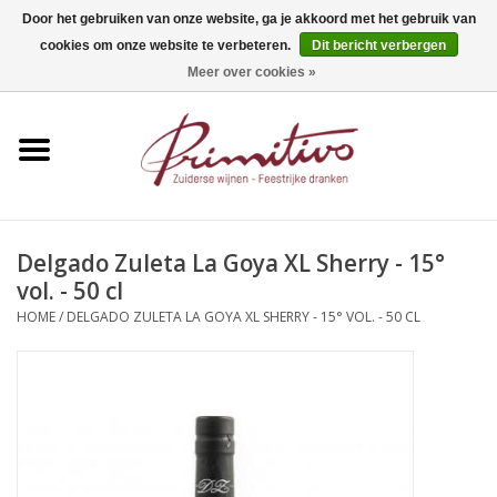
Door het gebruiken van onze website, ga je akkoord met het gebruik van
cookies om onze website te verbeteren.
Dit bericht verbergen
0 Artikelen - €0,00
Meer over cookies »
Home
Mousserend
Wijn
Delgado Zuleta La Goya XL Sherry - 15°
vol. - 50 cl
Apero
HOME
/
DELGADO ZULETA LA GOYA XL SHERRY - 15° VOL. - 50 CL
Alcoholvrij
Sterkedrank
Bier