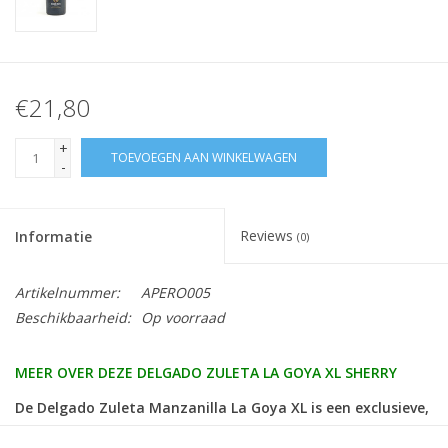
€21,80
+
TOEVOEGEN AAN WINKELWAGEN
-
Reviews
Informatie
(0)
Artikelnummer:
APERO005
Beschikbaarheid:
Op voorraad
MEER OVER DEZE DELGADO ZULETA LA GOYA XL SHERRY
De Delgado Zuleta Manzanilla La Goya XL is een exclusieve,
gerijpte Manzanilla met een gemiddelde leeftijd van meer