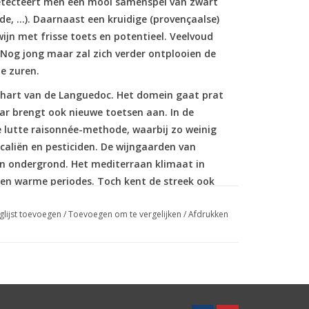
detecteert men een mooi samenspel van zwart
ade, …). Daarnaast een kruidige (provençaalse)
wijn met frisse toets en potentieel. Veelvoud
Nog jong maar zal zich verder ontplooien de
e zuren.
 hart van de Languedoc. Het domein gaat prat
ar brengt ook nieuwe toetsen aan. In de
utte raisonnée-methode, waarbij zo weinig
aliën en pesticiden. De wijngaarden van
en ondergrond. Het mediterraan klimaat in
en warme periodes. Toch kent de streek ook
. Daarnaast bestaat de ondergrond vooral uit
glijst toevoegen
/
Toevoegen om te vergelijken
/
Afdrukken