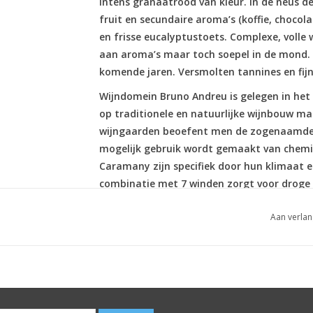
Intens granaatrood van kleur. In de neus 
fruit en secundaire aroma’s (koffie, chocol
en frisse eucalyptustoets. Complexe, volle 
aan aroma’s maar toch soepel in de mond. 
komende jaren. Versmolten tannines en fijn
Wijndomein Bruno Andreu is gelegen in het
op traditionele en natuurlijke wijnbouw ma
wijngaarden beoefent men de zogenaamde l
mogelijk gebruik wordt gemaakt van chemic
Caramany zijn specifiek door hun klimaat 
combinatie met 7 winden zorgt voor droge 
veel regenval, vooral in de herfst en lente
Aan verlan
graniet.