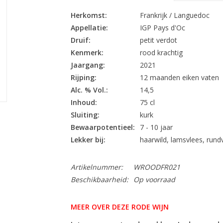
Herkomst:
Frankrijk / Languedoc
Appellatie:
IGP Pays d'Oc
Druif:
petit verdot
Kenmerk:
rood krachtig
Jaargang:
2021
Rijping:
12 maanden eiken vaten
Alc. % Vol.:
14,5
Inhoud:
75 cl
Sluiting:
kurk
Bewaarpotentieel:
7 - 10 jaar
Lekker bij:
haarwild, lamsvlees, rund
Artikelnummer:
WROODFR021
Beschikbaarheid:
Op voorraad
MEER OVER DEZE RODE WIJN