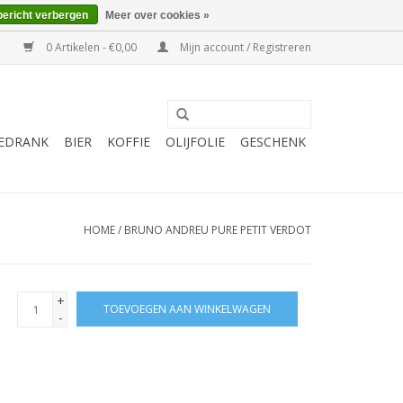
bericht verbergen
Meer over cookies »
0 Artikelen - €0,00
Mijn account / Registreren
EDRANK
BIER
KOFFIE
OLIJFOLIE
GESCHENK
HOME
/
BRUNO ANDREU PURE PETIT VERDOT
+
TOEVOEGEN AAN WINKELWAGEN
-