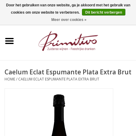
Door het gebruiken van onze website, ga je akkoord met het gebruik van
cookies om onze website te verbeteren.
Dit bericht verbergen
0 Artikelen - €0,00
Meer over cookies »
Home
Mousserend
Wijn
Caelum Eclat Espumante Plata Extra Brut
HOME
/
CAELUM ECLAT ESPUMANTE PLATA EXTRA BRUT
Apero
Alcoholvrij
Sterkedrank
Bier