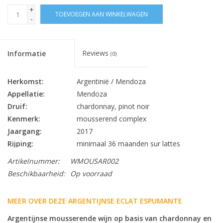
+
TOEVOEGEN AAN WINKELWAGEN
-
Reviews
Informatie
(0)
Herkomst:
Argentinië / Mendoza
Appellatie:
Mendoza
Druif:
chardonnay, pinot noir
Kenmerk:
mousserend complex
Jaargang:
2017
Rijping:
minimaal 36 maanden sur lattes
Alc. % Vol.:
12
Artikelnummer:
WMOUSAR002
Inhoud:
75 cl
Beschikbaarheid:
Op voorraad
Sluiting:
kurk
Bewaarpotentieel:
12 jaar +
MEER OVER DEZE ARGENTIJNSE ECLAT ESPUMANTE
aperitief, tapas, gevogelte, visgerechten,
Lekker bij:
Argentijnse mousserende wijn op basis van chardonnay en
kazen