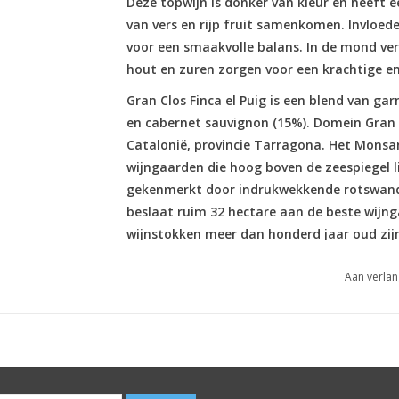
Deze topwijn is donker van kleur en heeft
van vers en rijp fruit samenkomen. Invloe
voor een smaakvolle balans. In de mond verf
hout en zuren zorgen voor een krachtige en
Gran Clos Finca el Puig is een blend van ga
en cabernet sauvignon (15%). Domein Gran Cl
Catalonië, provincie Tarragona. Het Mons
wijngaarden die hoog boven de zeespiegel l
gekenmerkt door indrukwekkende rotswanden
beslaat ruim 32 hectare aan de beste wijn
wijnstokken meer dan honderd jaar oud zijn.
Priorat, levert de belangrijkste bijdrage aa
Aan verlan
Omdat de grond het water niet kan vastho
zich diep in de grond werken op zoek naar 
de druiven en een intense concentratie van