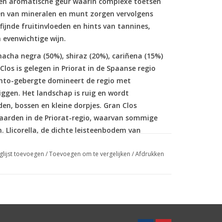
 een aromatische geur waarin complexe toetsen
den van mineralen en munt zorgen vervolgens
ijnde fruitinvloeden en hints van tannines,
 evenwichtige wijn.
rnacha negra (50%), shiraz (20%), cariñena (15%)
os is gelegen in Priorat in de Spaanse regio
anto-gebergte domineert de regio met
iggen. Het landschap is ruig en wordt
, bossen en kleine dorpjes. Gran Clos
gaarden in de Priorat-regio, waarvan sommige
 Llicorella, de dichte leisteenbodem van
n de onmiskenbare identiteit van de wijnen.
glijst toevoegen
/
Toevoegen om te vergelijken
/
Afdrukken
uden, moeten de wortels van de wijnranken
vocht. Het resultaat is een langzame groei van
 smaak.