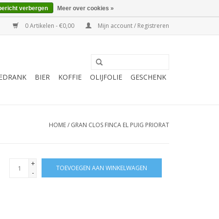
bericht verbergen
Meer over cookies »
0 Artikelen - €0,00
Mijn account / Registreren
EDRANK
BIER
KOFFIE
OLIJFOLIE
GESCHENK
HOME
/
GRAN CLOS FINCA EL PUIG PRIORAT
+
TOEVOEGEN AAN WINKELWAGEN
-