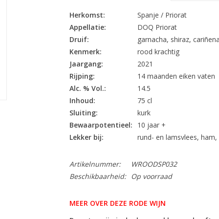
Herkomst:
Spanje / Priorat
Appellatie:
DOQ Priorat
Druif:
garnacha, shiraz, cariñen
Kenmerk:
rood krachtig
Jaargang:
2021
Rijping:
14 maanden eiken vaten
Alc. % Vol.:
14.5
Inhoud:
75 cl
Sluiting:
kurk
Bewaarpotentieel:
10 jaar +
Lekker bij:
rund- en lamsvlees, ham, 
Artikelnummer:
WROODSP032
Beschikbaarheid:
Op voorraad
MEER OVER DEZE RODE WIJN