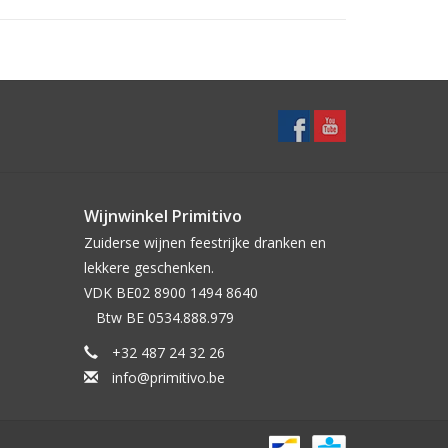
eratuur (ongeveer 16°C tot 18°C) in een
ombineert hij uitstekend met een stukje pure
antuccini).
Wijnwinkel Primitivo
Zuiderse wijnen feestrijke dranken en
lekkere geschenken.‎ ‎ ‎ ‎ ‎ ‎ ‎ ‎ ‎ ‎ ‎ ‎ ‎ ‎ ‎ ‎ ‎ ‎ ‎ ‎ ‎ ‎ ‎ ‎ ‎ ‎ ‎ ‎ ‎ ‎
VDK BE02 8900 1494 8640‎ ‎ ‎ ‎ ‎ ‎ ‎ ‎ ‎ ‎ ‎ ‎ ‎ ‎ ‎ ‎ ‎ ‎ ‎ ‎ ‎ ‎ ‎
‎ ‎ ‎ Btw BE 0534.888.979
+32 487 24 32 26
info@primitivo.be