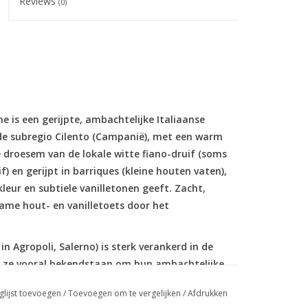
Reviews
(0)
e is een gerijpte, ambachtelijke Italiaanse
 de subregio Cilento (Campanië), met een warm
droesem van de lokale witte fiano-druif (soms
) en gerijpt in barriques (kleine houten vaten),
eur en subtiele vanilletonen geeft. Zacht,
me hout- en vanilletoets door het
n Agropoli, Salerno) is sterk verankerd in de
l ze vooral bekendstaan om hun ambachtelijke
ttorie Cilentane Limoncello, maken ze op kleine
glijst toevoegen
/
Toevoegen om te vergelijken
/
Afdrukken
Hun grappalijn weerspiegelt de autochtone