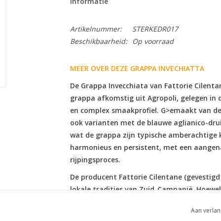
Informatie
Artikelnummer:
STERKEDR017
Beschikbaarheid:
Op voorraad
MEER OVER DEZE GRAPPA INVECHIATTA
De Grappa Invecchiata van Fattorie Cilentan
grappa afkomstig uit Agropoli, gelegen in
en complex smaakprofiel. G>emaakt van de 
ook varianten met de blauwe aglianico-druif
wat de grappa zijn typische amberachtige kl
harmonieus en persistent, met een aangena
rijpingsproces.
De producent Fattorie Cilentane (gevestigd i
lokale tradities van Zuid-Campanië. Hoewe
likeuren zoals Limoncello Artigianale en Fa
Aan verlan
schaal ook typische regionale distillaten. 