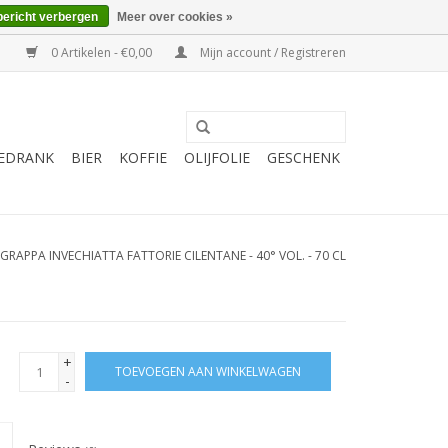
bericht verbergen
Meer over cookies »
0 Artikelen - €0,00
Mijn account / Registreren
EDRANK
BIER
KOFFIE
OLIJFOLIE
GESCHENK
GRAPPA INVECHIATTA FATTORIE CILENTANE - 40° VOL. - 70 CL
+
TOEVOEGEN AAN WINKELWAGEN
-