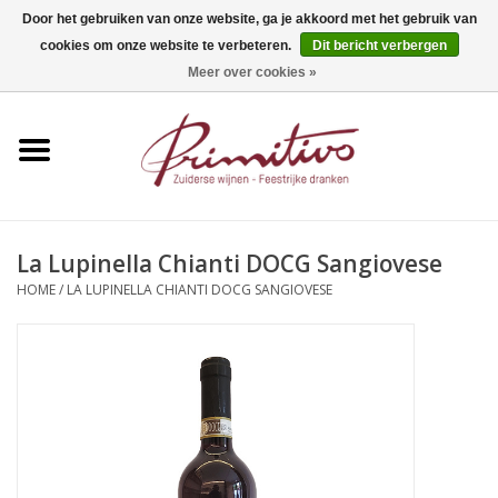
Door het gebruiken van onze website, ga je akkoord met het gebruik van
cookies om onze website te verbeteren.
Dit bericht verbergen
0 Artikelen - €0,00
Meer over cookies »
Home
Mousserend
Wijn
La Lupinella Chianti DOCG Sangiovese
HOME
/
LA LUPINELLA CHIANTI DOCG SANGIOVESE
Apero
Alcoholvrij
Sterkedrank
Bier