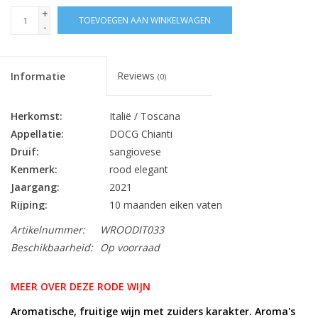
+
TOEVOEGEN AAN WINKELWAGEN
-
Reviews
Informatie
(0)
Herkomst:
Italië / Toscana
Appellatie:
DOCG Chianti
Druif:
sangiovese
Kenmerk:
rood elegant
Jaargang:
2021
Rijping:
10 maanden eiken vaten
Alc. % Vol.:
13.5
Artikelnummer:
WROODIT033
Inhoud:
75 cl
Beschikbaarheid:
Op voorraad
Sluiting:
kurk
Bewaarpotentieel:
7 jaar
MEER OVER DEZE RODE WIJN
BBQ, charcuterie, gevogelte, kalfsvlees,
Lekker bij:
Aromatische, fruitige wijn met zuiders karakter. Aroma's
pasta, rund- en varkensvlees, vederwild