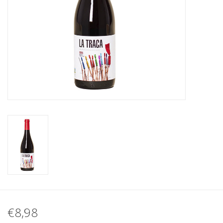
Koffie
Olijfolie
Geschenk
€8,98