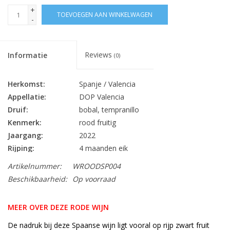
+
TOEVOEGEN AAN WINKELWAGEN
-
Reviews
Informatie
(0)
Herkomst:
Spanje / Valencia
Appellatie:
DOP Valencia
Druif:
bobal, tempranillo
Kenmerk:
rood fruitig
Jaargang:
2022
Rijping:
4 maanden eik
Alc. % Vol.:
13.5
Artikelnummer:
WROODSP004
Inhoud:
75 cl
Beschikbaarheid:
Op voorraad
Sluiting:
kurk
Bewaarpotentieel:
5 jaar
MEER OVER DEZE RODE WIJN
pasta, salades, kip, varkensvlees,
Lekker bij:
De nadruk bij deze Spaanse wijn ligt vooral op rijp zwart fruit
charcuterie, harde kazen