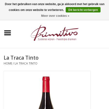
Door het gebruiken van onze website, ga je akkoord met het gebruik van
cookies om onze website te verbeteren.
Dit bericht verbergen
0 Artikelen - €0,00
Meer over cookies »
Home
Mousserend
Wijn
La Traca Tinto
HOME
/
LA TRACA TINTO
Apero
Alcoholvrij
Sterkedrank
Bier