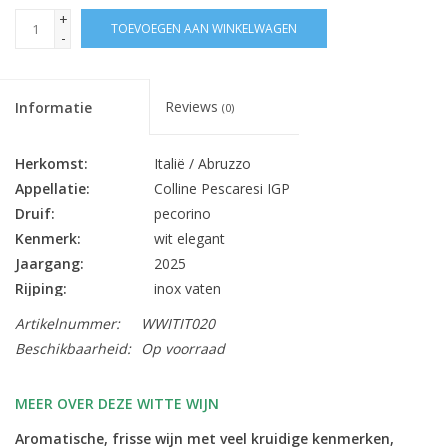
+
TOEVOEGEN AAN WINKELWAGEN
-
Reviews
Informatie
(0)
Herkomst:
Italië / Abruzzo
Appellatie:
Colline Pescaresi IGP
Druif:
pecorino
Kenmerk:
wit elegant
Jaargang:
2025
Rijping:
inox vaten
Alc. % Vol.:
13
Artikelnummer:
WWITIT020
Inhoud:
75 cl
Beschikbaarheid:
Op voorraad
Sluiting:
kurk
Bewaarpotentieel:
5 jaar
MEER OVER DEZE WITTE WIJN
aperitief, schaal- en schelpdieren, kruidige
Lekker bij:
Aromatische, frisse wijn met veel kruidige kenmerken,
visgerechten