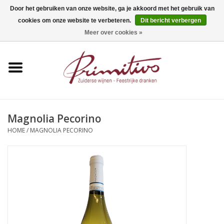
Door het gebruiken van onze website, ga je akkoord met het gebruik van
cookies om onze website te verbeteren.
Dit bericht verbergen
0 Artikelen - €0,00
Meer over cookies »
Home
Mousserend
Wijn
Magnolia Pecorino
HOME
/
MAGNOLIA PECORINO
Apero
Alcoholvrij
Sterkedrank
Bier