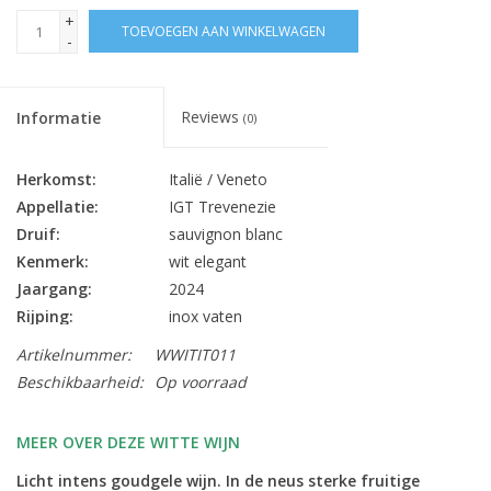
+
TOEVOEGEN AAN WINKELWAGEN
-
Reviews
Informatie
(0)
Herkomst:
Italië / Veneto
Appellatie:
IGT Trevenezie
Druif:
sauvignon blanc
Kenmerk:
wit elegant
Jaargang:
2024
Rijping:
inox vaten
Alc. % Vol.:
12.5
Artikelnummer:
WWITIT011
Inhoud:
75 cl
Beschikbaarheid:
Op voorraad
Sluiting:
kurk
Bewaarpotentieel:
4 jaar
MEER OVER DEZE WITTE WIJN
Aperitief, BBQ, kazen, pasta,
Lekker bij:
Licht intens goudgele wijn. In de neus sterke fruitige
visbereidingen