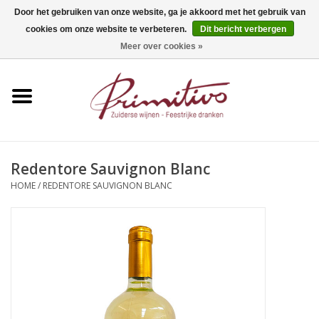
Door het gebruiken van onze website, ga je akkoord met het gebruik van
cookies om onze website te verbeteren.
Dit bericht verbergen
0 Artikelen - €0,00
Meer over cookies »
Home
Mousserend
Wijn
Redentore Sauvignon Blanc
HOME
/
REDENTORE SAUVIGNON BLANC
Apero
Alcoholvrij
Sterkedrank
Bier