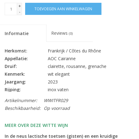
+
TOEVOEGEN AAN WINKELWAGEN
-
Reviews
Informatie
(0)
Herkomst:
Frankrijk / Côtes du Rhône
Appellatie:
AOC Cairanne
Druif:
clairette, rousanne, grenache
Kenmerk:
wit elegant
Jaargang:
2023
Rijping:
inox vaten
Alc. % Vol.:
12.5
Artikelnummer:
WWITFR029
Inhoud:
75 cl
Beschikbaarheid:
Op voorraad
Sluiting:
kurk
Bewaarpotentieel:
5 jaar
MEER OVER DEZE WITTE WIJN
aperitief, schaal- en schelpdieren,
Lekker bij:
In de neus lactische toetsen (gisten) en een kruidige
visgerechten, pasta’s, gevogelte