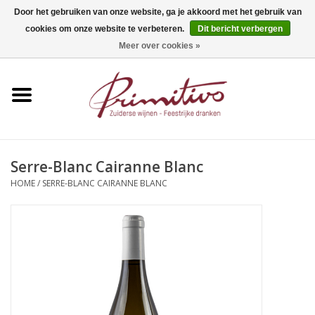
Door het gebruiken van onze website, ga je akkoord met het gebruik van
cookies om onze website te verbeteren.
Dit bericht verbergen
0 Artikelen - €0,00
Meer over cookies »
Home
Mousserend
Wijn
Serre-Blanc Cairanne Blanc
HOME
/
SERRE-BLANC CAIRANNE BLANC
Apero
Alcoholvrij
Sterkedrank
Bier