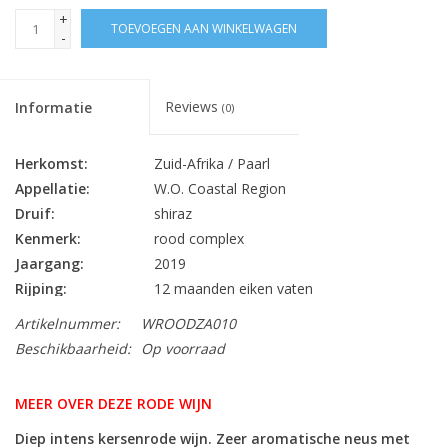
+
TOEVOEGEN AAN WINKELWAGEN
-
Reviews
Informatie
(0)
Herkomst:
Zuid-Afrika / Paarl
Appellatie:
W.O. Coastal Region
Druif:
shiraz
Kenmerk:
rood complex
Jaargang:
2019
Rijping:
12 maanden eiken vaten
Alc. % Vol.:
14.5
Artikelnummer:
WROODZA010
Inhoud:
75 cl
Beschikbaarheid:
Op voorraad
Sluiting:
kurk
Bewaarpotentieel:
7 jaar
MEER OVER DEZE RODE WIJN
haarwild, lamsvlees, rund- en varkensvlees,
Lekker bij:
Diep intens kersenrode wijn. Zeer aromatische neus met
konijn, stoofpotjes