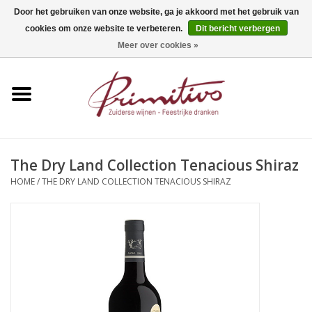
Door het gebruiken van onze website, ga je akkoord met het gebruik van
cookies om onze website te verbeteren.
Dit bericht verbergen
0 Artikelen - €0,00
Meer over cookies »
Home
Mousserend
Wijn
The Dry Land Collection Tenacious Shiraz
HOME
/
THE DRY LAND COLLECTION TENACIOUS SHIRAZ
Apero
Alcoholvrij
Sterkedrank
Bier