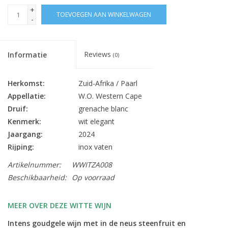
+
TOEVOEGEN AAN WINKELWAGEN
-
Reviews
Informatie
(0)
Herkomst:
Zuid-Afrika / Paarl
Appellatie:
W.O. Western Cape
Druif:
grenache blanc
Kenmerk:
wit elegant
Jaargang:
2024
Rijping:
inox vaten
Alc. % Vol.:
14
Artikelnummer:
WWITZA008
Inhoud:
75 cl
Beschikbaarheid:
Op voorraad
Sluiting:
schroefdop
Bewaarpotentieel:
3 - 5 jaar
MEER OVER DEZE WITTE WIJN
aperitief, BBQ, gevogelte, kazen,
Intens goudgele wijn met in de neus steenfruit en
Lekker bij:
visgerechten, Oosterse gerechten, pasta,