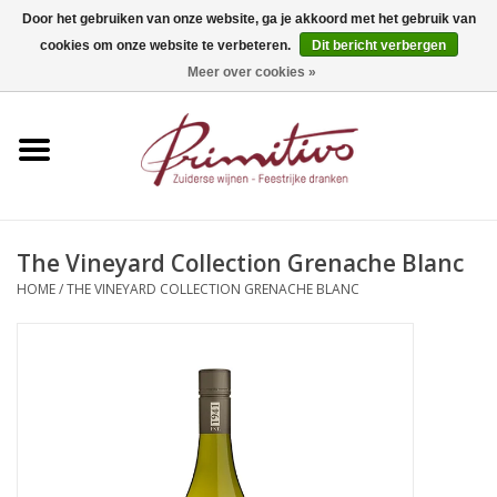
Door het gebruiken van onze website, ga je akkoord met het gebruik van
cookies om onze website te verbeteren.
Dit bericht verbergen
0 Artikelen - €0,00
Meer over cookies »
Home
Mousserend
Wijn
The Vineyard Collection Grenache Blanc
HOME
/
THE VINEYARD COLLECTION GRENACHE BLANC
Apero
Alcoholvrij
Sterkedrank
Bier