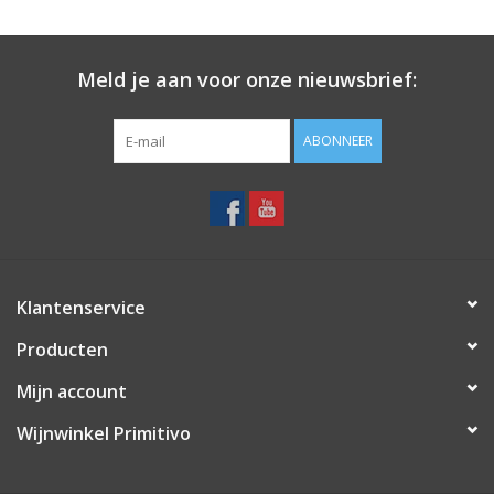
- 1 fles
Vylmer à l'Orange
(75 cl - 14.9 % vol.): een biologisch
aperitief op basis van roséwijn uit de Luberon (Provence),
vermengd met een distillaat van bittere en zoete
Meld je aan voor onze nieuwsbrief:
sinaasappelen, rietsuiker en een geheime kruidenmix.
- 2
vintage wijnglazen
van 18 cl om het perfecte aperitief
ABONNEER
te serveren
Vylmer à l'Orange is ook beschikbaar als losse fles van 75 cl.
of 10 cl.
Klantenservice
Producten
Mijn account
Wijnwinkel Primitivo