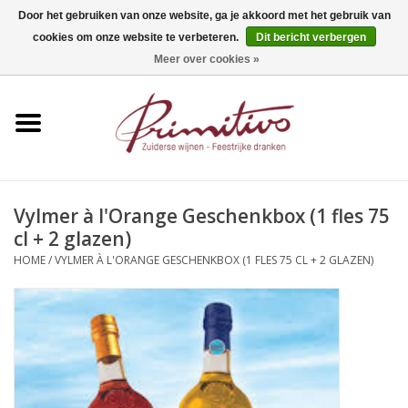
Door het gebruiken van onze website, ga je akkoord met het gebruik van
cookies om onze website te verbeteren.
Dit bericht verbergen
0 Artikelen - €0,00
Meer over cookies »
Home
Mousserend
Wijn
Vylmer à l'Orange Geschenkbox (1 fles 75
cl + 2 glazen)
Apero
HOME
/
VYLMER À L'ORANGE GESCHENKBOX (1 FLES 75 CL + 2 GLAZEN)
Alcoholvrij
Sterkedrank
Bier