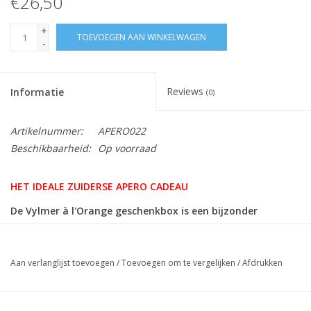
€26,50
+
TOEVOEGEN AAN WINKELWAGEN
-
Reviews
Informatie
(0)
Artikelnummer:
APERO022
Beschikbaarheid:
Op voorraad
HET IDEALE ZUIDERSE APERO CADEAU
De Vylmer à l'Orange geschenkbox is een bijzonder
geschikt cadeaupakket voor liefhebbers van Provençaalse
aperitieven met mooie kruidigheid en een toets van
appelsien.
Aan verlanglijst toevoegen
/
Toevoegen om te vergelijken
/
Afdrukken
Deze geschenkbox bestaat uit: