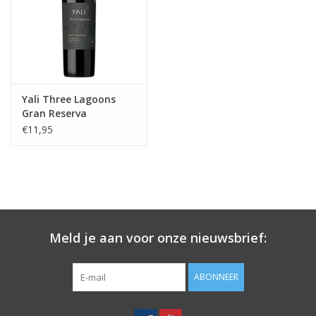
Koffie
Olijfolie
Yali Three Lagoons
Geschenk
Gran Reserva
Carmenère
€11,95
Meld je aan voor onze nieuwsbrief:
ABONNEER