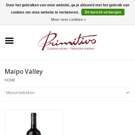
Door het gebruiken van onze website, ga je akkoord met het gebruik van
cookies om onze website te verbeteren.
Dit bericht verbergen
0 Artikelen - €0,00
Meer over cookies »
Home
Mousserend
Wijn
Maipo Valley
Apero
HOME
Alcoholvrij
Sterkedrank
Bier