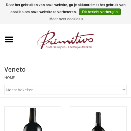
Door het gebruiken van onze website, ga je akkoord met het gebruik van
cookies om onze website te verbeteren.
Dit bericht verbergen
0 Artikelen - €0,00
Meer over cookies »
Home
Mousserend
Wijn
Veneto
Apero
HOME
Alcoholvrij
Sterkedrank
Bier